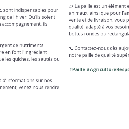
🌿 La paille est un élément 
x, sont indispensables pour
animaux, ainsi que pour l'am
g de l'hiver. Qu'ils soient
vente et de livraison, vous 
en accompagnement, ils
qualité, adapté à vos besoins
bottes rondes ou rectangula
orgent de nutriments
📞 Contactez-nous dès aujo
re en font l'ingrédient
notre paille de qualité supér
ue les quiches, les sautés ou
#Paille #AgricultureResp
us d'informations sur nos
nnement, venez nous rendre