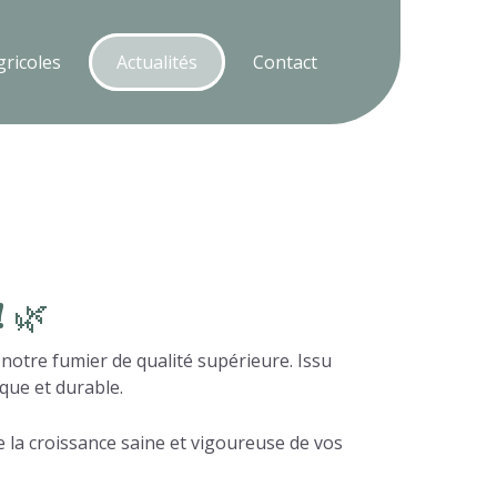
ricoles
ricoles
Actualités
Actualités
Contact
Contact
!
🌿
 notre fumier de qualité supérieure. Issu
ique et durable.
se la croissance saine et vigoureuse de vos