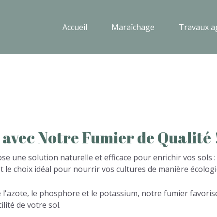
Accueil
Accueil
Maraîchage
Maraîchage
Travaux ag
Travaux ag
avec
Notre
Fumier
de
Qualité
e une solution naturelle et efficace pour enrichir vos sols :
st le choix idéal pour nourrir vos cultures de manière écolog
e l'azote, le phosphore et le potassium, notre fumier favori
ilité de votre sol.