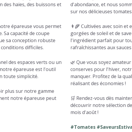
ien des haies, des buissons et
d'abondance, et nous somme
sur nos délicieuses tomates
notre épareuse vous permet
👨‍🌾 Cultivées avec soin et
e. Sa capacité de coupe
gorgées de soleil et de save
que sa conception robuste
l'ingrédient parfait pour to
nditions difficiles.
rafraîchissantes aux sauce
nnel des espaces verts ou un
🌿 Que vous soyez amateur 
 notre épareuse est l'outil
conserves pour l'hiver, notr
 toute simplicité.
manquer. Profitez de la qual
réalisant des économies !
oir plus sur notre gamme
ment notre épareuse peut
🛒 Rendez-vous dès mainten
découvrir notre sélection de
mois d'août !
#Tomates #SaveursEstiva