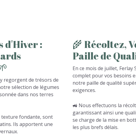
s
d'Hiver
:
🌾
Récoltez,
V
ards
Paille
de
Qual
🌱
En ce mois de juillet, Ferla
complet pour vos besoins en
ay regorgent de trésors de
notre paille de qualité sup
otre sélection de légumes
exigences.
aisonnée dans nos terres
🚜 Nous effectuons la récolt
garantissant ainsi une quali
r texture fondante, sont
se charge de la mise en bott
tins. Ils apportent une
les plus brefs délais.
vernaux.