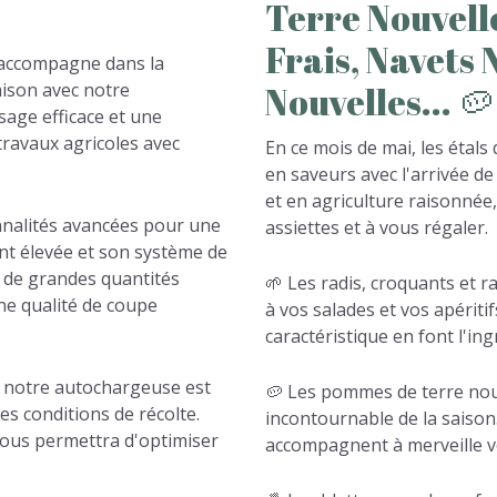
Terre
Nouvell
Frais,
Navets
 accompagne dans la
aison avec notre
Nouvelles...
🥔
age efficace et une
travaux agricoles avec
En ce mois de mai, les étals
en saveurs avec l'arrivée d
et en agriculture raisonnée,
nnalités avancées pour une
assiettes et à vous régaler.
nt élevée et son système de
 de grandes quantités
🌱 Les radis, croquants et 
ne qualité de coupe
à vos salades et vos apéritif
caractéristique en font l'ing
r, notre autochargeuse est
🥔 Les pommes de terre nouv
es conditions de récolte.
incontournable de la saison.
vous permettra d'optimiser
accompagnent à merveille vo