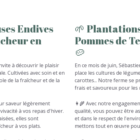
uses
Endives
🌱
Plantation
îcheur
en
Pommes
de
Te
🥔
ite à découvrir le plaisir
En ce mois de juin, Sébastie
le. Cultivées avec soin et en
place les cultures de légum
e de la fraîcheur et de la
carottes... Notre ferme se 
frais et savoureux pour les 
leur saveur légèrement
👩‍🌾 Avec notre engagement
ivacité à vos repas d'hiver.
qualité, vous pouvez être a
isées, elles sont
et dans le respect de l'envi
cheur à vos plats.
mettons tout en œuvre pour 